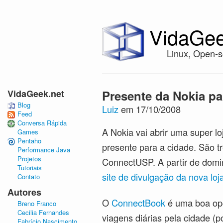
VidaGee
Linux, Open-s
VidaGeek.net
Presente da Nokia pa
Blog
Luiz
em 17/10/2008
Feed
Conversa Rápida
A Nokia vai abrir uma super l
Games
Pentaho
presente para a cidade. São t
Performance Java
Projetos
ConnectUSP. A partir de domi
Tutoriais
site de divulgação da nova loj
Contato
Autores
O
ConnectBook
é uma boa opç
Breno Franco
Cecilia Fernandes
viagens diárias pela cidade (p
Fabrício Nascimento