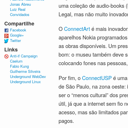
Jonas Abreu
uma coleção de audio-books (l
Luiz Real
Legal, mas não muito inovador
Convidados
Compartilhe
O
ConnectArt
é mais inovador
Facebook
Google+
aparelhos Nokia programados 
Twitter
as obras disponíveis. Um pres
Links
bom: o museu também deve ser 
Anti-if Campaign
Caelum
colocando fones nas pessoas, 
Fabio Kung
Guilherme Silveira
Underground WebDev
Por fim, o
ConnectUSP
é uma 
Underground Linux
de São Paulo, na zona oeste: 
ser o “menos cultural” dos pr
útil, já que a internet sem f
acesso, mas são limitados pa
pagos.