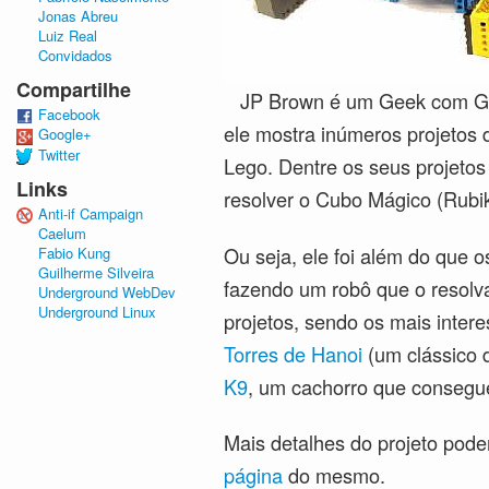
Jonas Abreu
Luiz Real
Convidados
Compartilhe
JP Brown é um Geek com G m
Facebook
ele mostra inúmeros projetos 
Google+
Twitter
Lego. Dentre os seus projetos 
Links
resolver o Cubo Mágico (Rubi
Anti-if Campaign
Caelum
Ou seja, ele foi além do que 
Fabio Kung
Guilherme Silveira
fazendo um robô que o resolva
Underground WebDev
Underground Linux
projetos, sendo os mais inter
Torres de Hanoi
(um clássico 
K9
, um cachorro que consegu
Mais detalhes do projeto pod
página
do mesmo.