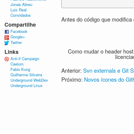
Jonas Abreu
Luiz Real
Convidados
Antes do código que modifica 
Compartilhe
Facebook
Google+
Twitter
Como mudar o header host 
Links
licenci
Anti-if Campaign
Caelum
Fabio Kung
Anterior:
Svn externals e Git 
Guilherme Silveira
Próximo:
Novos ícones do Git
Underground WebDev
Underground Linux