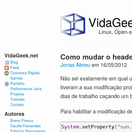
VidaGee
Linux, Open-s
VidaGeek.net
Como mudar o header
Blog
Jonas Abreu
em 16/05/2012
Feed
Conversa Rápida
Não sei exatamente em qual 
Games
Pentaho
tiveram a sua modificação pro
Performance Java
Projetos
dias de trabalho caçando um b
Tutoriais
Contato
Para habilitar a modificação d
Autores
Breno Franco
Cecilia Fernandes
System
.
setProperty
(
"sun.
Fabrício Nascimento