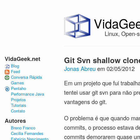
VidaGee
Linux, Open-s
VidaGeek.net
Git Svn shallow clon
Blog
Jonas Abreu
em 02/05/2012
Feed
Conversa Rápida
Em um projeto que fui trabalh
Games
Pentaho
tentei usar git svn para não p
Performance Java
Projetos
vantagens do git.
Tutoriais
Contato
O problema é que quando mande
Autores
commits, o processo estava d
Breno Franco
Cecilia Fernandes
commits demorarem quase uma
Fabrício Nascimento