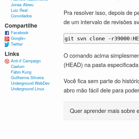
Jonas Abreu
Luiz Real
Pra resolver isso, depois de p
Convidados
de um intervalo de revisões sv
Compartilhe
Facebook
Google+
git svn clone 
-
r39000
:
HE
Twitter
Links
O comando acima simplesmente
Anti-if Campaign
(HEAD) na pasta especificad
Caelum
Fabio Kung
Guilherme Silveira
Você fica sem parte do histór
Underground WebDev
Underground Linux
abro mão fácil dele para poder 
Quer aprender mais sobre 