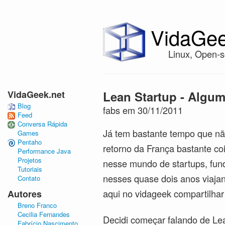
VidaGee
Linux, Open-s
VidaGeek.net
Lean Startup - Algum
Blog
fabs em 30/11/2011
Feed
Conversa Rápida
Já tem bastante tempo que nã
Games
Pentaho
retorno da França bastante co
Performance Java
Projetos
nesse mundo de startups, fund
Tutoriais
nesses quase dois anos viajan
Contato
aqui no vidageek compartilha
Autores
Breno Franco
Cecilia Fernandes
Decidi começar falando de Le
Fabrício Nascimento