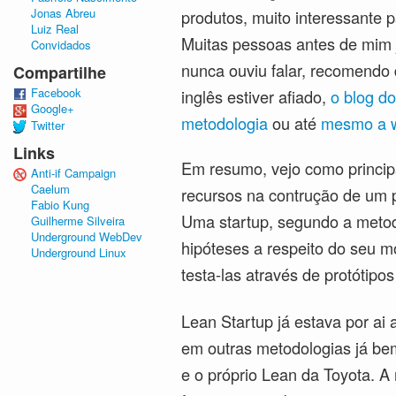
Jonas Abreu
produtos, muito interessante
Luiz Real
Muitas pessoas antes de mim 
Convidados
nunca ouviu falar, recomendo
Compartilhe
Facebook
inglês estiver afiado,
o blog do
Google+
metodologia
ou até
mesmo a w
Twitter
Links
Em resumo, vejo como principa
Anti-if Campaign
Caelum
recursos na contrução de um 
Fabio Kung
Uma startup, segundo a metodo
Guilherme Silveira
Underground WebDev
hipóteses a respeito do seu m
Underground Linux
testa-las através de protótipo
Lean Startup já estava por ai 
em outras metodologias já be
e o próprio Lean da Toyota. 