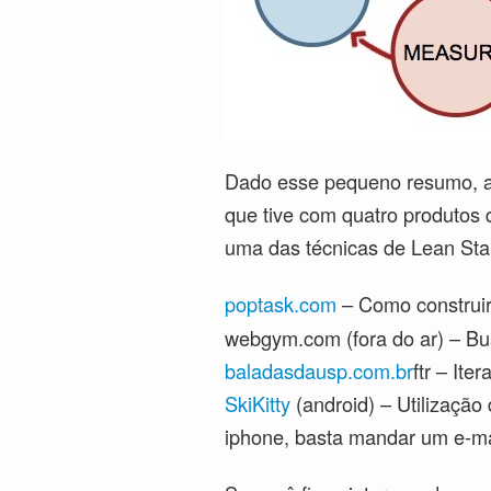
Dado esse pequeno resumo, at
que tive com quatro produtos 
uma das técnicas de Lean Sta
poptask.com
– Como construi
webgym.com (fora do ar) – B
baladasdausp.com.br
ftr – It
SkiKitty
(android) – Utilização
iphone, basta mandar um e-ma