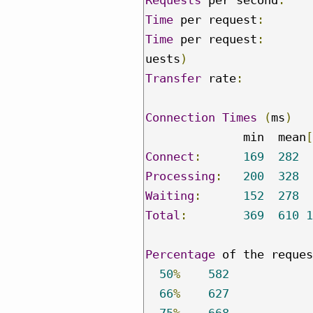
Time
 per request
:
Time
 per request
:
uests
)
Transfer
 rate
:
Connection
Times
(
ms
)
              min  mean
[
Connect
:
169
282
Processing
:
200
328
Waiting
:
152
278
Total
:
369
610
1
Percentage
 of the reques
50
%
582
66
%
627
75
%
668