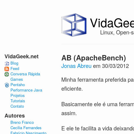
VidaGee
Linux, Open-s
VidaGeek.net
AB (ApacheBench)
Blog
Jonas Abreu
em 30/03/2012
Feed
Conversa Rápida
Minha ferramenta preferida pa
Games
Pentaho
eficiente.
Performance Java
Projetos
Tutoriais
Basicamente ele é uma ferrame
Contato
assim.
Autores
Breno Franco
E ele te facilita a vida deixa
Cecilia Fernandes
Fabrício Nascimento