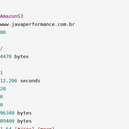
AmazonS3
www
.
javaperformance
.
com
.
80
/
4470
 bytes

1
12.206
20
0
0
96340
 bytes

89400
1.64
[
#/sec] (mean)