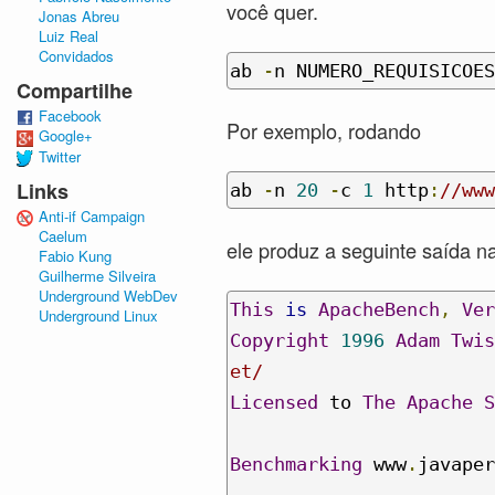
você quer.
Jonas Abreu
Luiz Real
Convidados
ab 
-
n NUMERO_REQUISICOES
Compartilhe
Facebook
Por exemplo, rodando
Google+
Twitter
Links
ab 
-
n 
20
-
c 
1
 http
:
//www
Anti-if Campaign
Caelum
ele produz a seguinte saída 
Fabio Kung
Guilherme Silveira
Underground WebDev
This
is
ApacheBench
,
Ver
Underground Linux
Copyright
1996
Adam
Twis
et/
Licensed
 to 
The
Apache
S
Benchmarking
 www
.
javaper