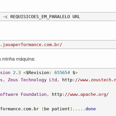
 
-
c REQUISICOES_EM_PARALELO URL
.javaperformance.com.br/
na minha máquina:
sion
2.3
<
$Revision
:
655654
 $
>
s
,
Zeus
Technology
Ltd
,
 http
:
//www.zeustech.
oftware
Foundation
,
 http
:
//www.apache.org/
formance
.
com
.
br 
(
be patient
).....
done