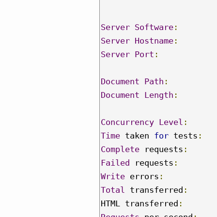
Server
Software
:
Server
Hostname
:
        
Server
Port
:
Document
Path
:
Document
Length
:
Concurrency
Level
:
Time
 taken 
for
 tests
:
Complete
 requests
:
Failed
 requests
:
Write
 errors
:
Total
 transferred
:
HTML transferred
:
Requests
 per second
: