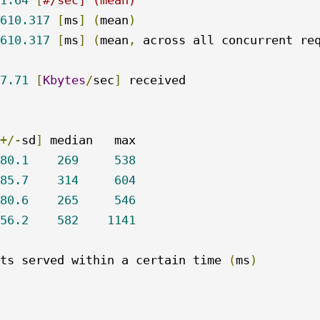
610.317
[
ms
]
(
mean
)
610.317
[
ms
]
(
mean
,
 across all concurrent re
7.71
[
Kbytes
/
sec
]
 received

+/-
sd
]
80.1
269
538
85.7
314
604
80.6
265
546
56.2
582
1141
ts served within a certain time 
(
ms
)