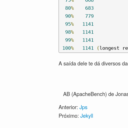
80
%
683
90
%
779
95
%
1141
98
%
1141
99
%
1141
100
%
1141
(
longest re
A saída dele te dá diversos da
AB (ApacheBench)
de Jonas
Anterior:
Jps
Próximo:
Jekyll