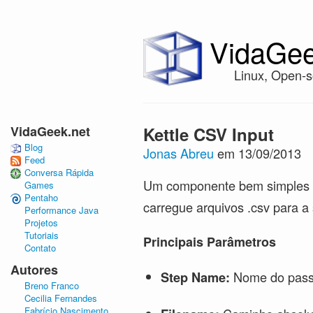
VidaGee
Linux, Open-s
VidaGeek.net
Kettle CSV Input
Blog
Jonas Abreu
em 13/09/2013
Feed
Conversa Rápida
Um componente bem simples 
Games
Pentaho
carregue arquivos .csv para a
Performance Java
Projetos
Tutoriais
Principais Parâmetros
Contato
Autores
Nome do passo
Step Name:
Breno Franco
Cecilia Fernandes
Fabrício Nascimento