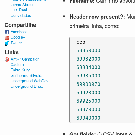
Caminho absolut
Filename:
Jonas Abreu
Luiz Real
Muit
Convidados
Header row present?:
Compartilhe
primeira linha, como:
Facebook
Google+
  cep

Twitter
69960000
Links
69932000
Anti-if Campaign
Caelum
69934000
Fabio Kung
Guilherme Silveira
69935000
Underground WebDev
69900970
Underground Linux
69923000
69925000
69970000
69940000
O CSV Input é i
Get fields: