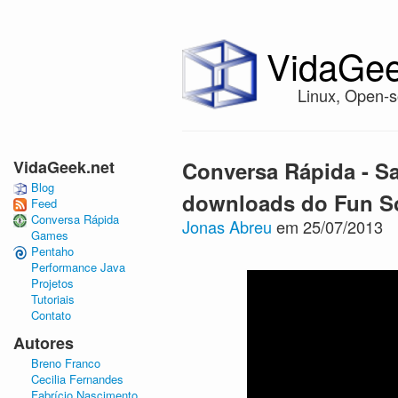
VidaGee
Linux, Open-s
VidaGeek.net
Conversa Rápida - S
Blog
downloads do Fun So
Feed
Conversa Rápida
Jonas Abreu
em 25/07/2013
Games
Pentaho
Performance Java
Projetos
Tutoriais
Contato
Autores
Breno Franco
Cecilia Fernandes
Fabrício Nascimento