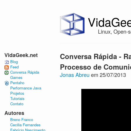
VidaGee
Linux, Open-s
VidaGeek.net
Conversa Rápida - R
Blog
Processo de Comuni
Feed
Conversa Rápida
Jonas Abreu
em 25/07/2013
Games
Pentaho
Performance Java
Projetos
Tutoriais
Contato
Autores
Breno Franco
Cecilia Fernandes
Fabrício Nascimento