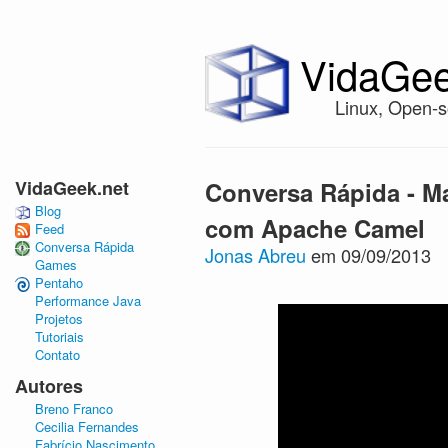
VidaGee
Linux, Open-s
VidaGeek.net
Conversa Rápida - Ma
Blog
com Apache Camel
Feed
Conversa Rápida
Jonas Abreu
em 09/09/2013
Games
Pentaho
Performance Java
Projetos
Tutoriais
Contato
Autores
Breno Franco
Cecilia Fernandes
Fabrício Nascimento