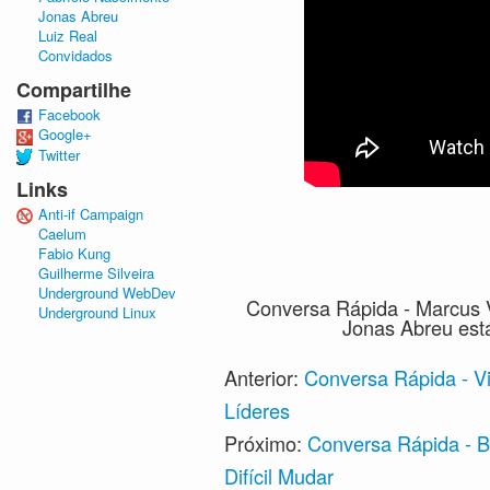
Jonas Abreu
Luiz Real
Convidados
Compartilhe
Facebook
Google+
Twitter
Links
Anti-if Campaign
Caelum
Fabio Kung
Guilherme Silveira
Underground WebDev
Conversa Rápida - Marcus 
Underground Linux
Jonas Abreu est
Anterior:
Conversa Rápida - V
Líderes
Próximo:
Conversa Rápida - B
Difícil Mudar