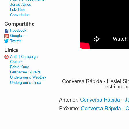
Jonas Abreu
Luiz Real
Convidados
Compartilhe
Facebook
Google+
Twitter
Links
Anti-if Campaign
Caelum
Fabio Kung
Guilherme Silveira
Underground WebDev
Conversa Rápida - Heslei Si
Underground Linux
está lice
Anterior:
Conversa Rápida - J
Próximo:
Conversa Rápida - Cl