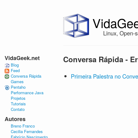
VidaGee
Linux, Open-s
VidaGeek.net
Conversa Rápida - Er
Blog
Feed
Primeira Palestra no Conv
Conversa Rápida
Games
Pentaho
Performance Java
Projetos
Tutoriais
Contato
Autores
Breno Franco
Cecilia Fernandes
Fabrício Nascimento