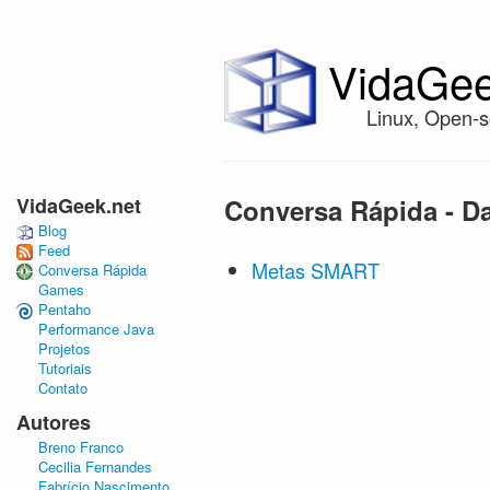
VidaGee
Linux, Open-s
VidaGeek.net
Conversa Rápida - Da
Blog
Feed
Metas SMART
Conversa Rápida
Games
Pentaho
Performance Java
Projetos
Tutoriais
Contato
Autores
Breno Franco
Cecilia Fernandes
Fabrício Nascimento