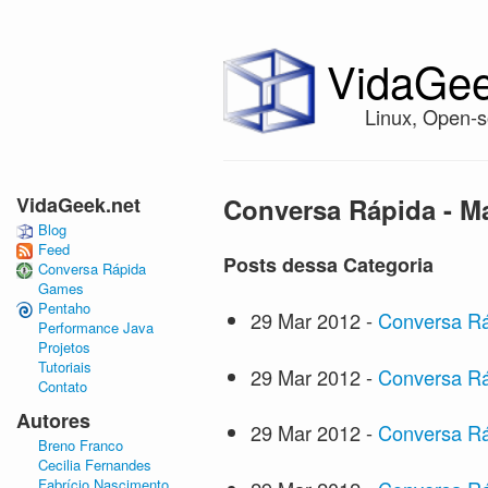
VidaGee
Linux, Open-s
VidaGeek.net
Conversa Rápida - M
Blog
Feed
Posts dessa Categoria
Conversa Rápida
Games
Pentaho
29 Mar 2012
-
Conversa Ráp
Performance Java
Projetos
Tutoriais
29 Mar 2012
-
Conversa Ráp
Contato
Autores
29 Mar 2012
-
Conversa Rá
Breno Franco
Cecilia Fernandes
Fabrício Nascimento