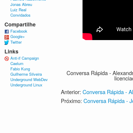
Jonas Abreu
Luiz Real
Convidados
Compartilhe
Facebook
Google+
Twitter
Links
Anti-if Campaign
Caelum
Fabio Kung
Conversa Rápida - Alexand
Guilherme Silveira
licenci
Underground WebDev
Underground Linux
Anterior:
Conversa Rápida - A
Próximo:
Conversa Rápida - J