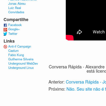
Jonas Abreu
Luiz Real
Convidados
Compartilhe
Facebook
Google+
Twitter
Links
Anti-if Campaign
Caelum
Fabio Kung
Guilherme Silveira
Underground WebDev
Conversa Rápida - Alexandre
Underground Linux
está lice
Anterior:
Conversa Rápida - J
Próximo:
Não. Seu site não é 