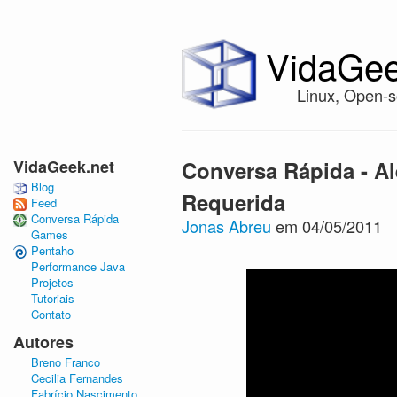
VidaGee
Linux, Open-s
VidaGeek.net
Conversa Rápida - A
Blog
Requerida
Feed
Conversa Rápida
Jonas Abreu
em 04/05/2011
Games
Pentaho
Performance Java
Projetos
Tutoriais
Contato
Autores
Breno Franco
Cecilia Fernandes
Fabrício Nascimento